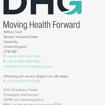
Withey Court
Western Industrial Estate
Caerphilly
United Kingdom
CF83 1BF
T:
+44 (0) 800 043 0881
F:
+44 (0) 845 459 9832
info@directhealthcaregroup.com
Uthyrning och service dygnet runt, alla dagar:
T:
+44 (0) 800 879 9289
DHG Distributor Portal
Företagets efterlevnad
GDPR och sekretesspolicy
Miljö, socialt ansvar och styrning (ESG)