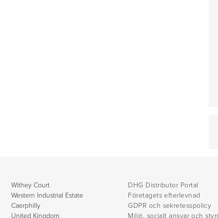
Withey Court
DHG Distributor Portal
Western Industrial Estate
Företagets efterlevnad
Caerphilly
GDPR och sekretesspolicy
United Kingdom
Miljö, socialt ansvar och sty