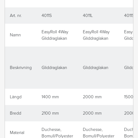
Art. nr.
4011S
4011L
4011S1
EasyRoll 4Way
EasyRoll 4Way
EasyRo
Namn
Gliddraglakan
Gliddraglakan
Gliddra
Beskrivning
Gliddraglakan
Gliddraglakan
Gliddra
Längd
1400 mm
2000 mm
1500 
Bredd
2100 mm
2000 mm
2000 
Duchesse,
Duchesse,
Duches
Material
Bomull/Polyester
Bomull/Polyester
Bomull/