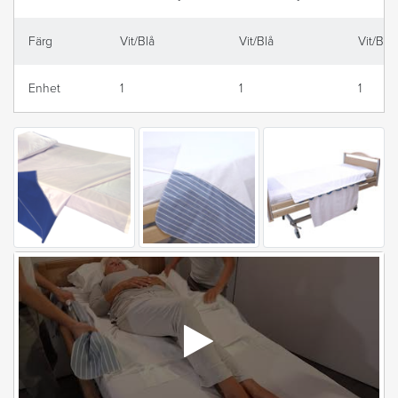
Färg
Vit/Blå
Vit/Blå
Vit/Blå
Enhet
1
1
1