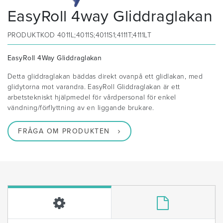
EasyRoll 4way Gliddraglakan
PRODUKTKOD
4011L;4011S;4011S1;4111T;4111LT
EasyRoll 4Way Gliddraglakan
Detta gliddraglakan bäddas direkt ovanpå ett glidlakan, med
glidytorna mot varandra. EasyRoll Gliddraglakan är ett
arbetstekniskt hjälpmedel för vårdpersonal för enkel
vändning/förflyttning av en liggande brukare.
FRÅGA OM PRODUKTEN