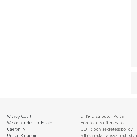
Withey Court
DHG Distributor Portal
Western Industrial Estate
Företagets efterlevnad
Caerphilly
GDPR och sekretesspolicy
United Kingdom
Miljö, socialt ansvar och sty