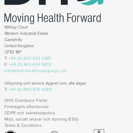
Withey Court
Western Industrial Estate
Caerphilly
United Kingdom
CF83 1BF
T:
+44 (0) 800 043 0881
F:
+44 (0) 845 459 9832
info@directhealthcaregroup.com
Uthyrning och service dygnet runt, alla dagar:
T:
+44 (0) 800 879 9289
DHG Distributor Portal
Företagets efterlevnad
GDPR och sekretesspolicy
Miljö, socialt ansvar och styrning (ESG)
Terms & Conditions