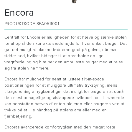
Encora
PRODUKTKODE
SEA0511001
Centralt for Encora er muligheden for at hæve og sænke stolen
for at opnå den korrekte sædehøjde for hver enkelt bruger. Det
gør det muligt at placere fødderne godt på gulvet, når man
sidder ned, hvilket bidrager til at opretholde en lige
vægtfordeling og hjælper den ambulante bruger med at rejse
sig fra stolen nemmere.
Encora har mulighed for nemt at justere tilt-in-space
positioneringen for at muliggøre ultimativ trykstyring, mens
tilbagelæning af ryglænet gør det muligt for brugeren at opnå
den mest behagelige og afslappede hvileposition. Tilsvarende
kan benstøtten hæves af enten plejeren eller brugeren ved at
trykke på et lille håndtag på stolens arm eller med en
fjernbetjening.
Encoras avancerede komfortryglæn med den meget roste