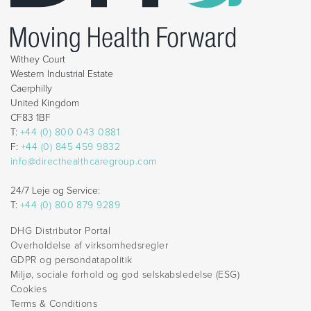
Withey Court
Western Industrial Estate
Caerphilly
United Kingdom
CF83 1BF
T:
+44 (0) 800 043 0881
F:
+44 (0) 845 459 9832
info@directhealthcaregroup.com
24/7 Leje og Service:
T:
+44 (0) 800 879 9289
DHG Distributor Portal
Overholdelse af virksomhedsregler
GDPR og persondatapolitik
Miljø, sociale forhold og god selskabsledelse (ESG)
Cookies
Terms & Conditions