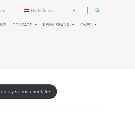
Nederlands
com
UWS
CONTACT
KENNISBANK
OVER
anvragen documentatie