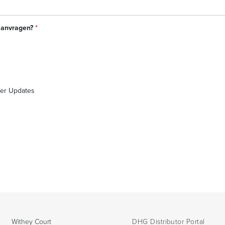
 aanvragen?
*
sfer Updates
Withey Court
DHG Distributor Portal