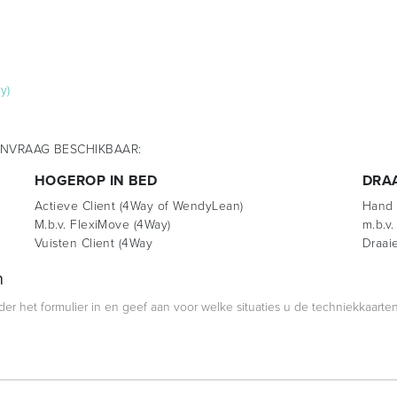
y)
NVRAAG BESCHIKBAAR:
HOGEROP IN BED
DRAA
Actieve Client (4Way of WendyLean)
Hand 
M.b.v. FlexiMove (4Way)
m.b.v.
Vuisten Client (4Way
Draai
n
r het formulier in en geef aan voor welke situaties u de techniekkaarten