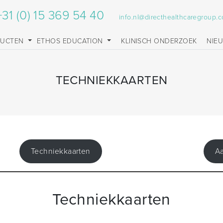
+31 (0) 15 369 54 40
info.nl@directhealthcaregroup.
DUCTEN
ETHOS EDUCATION
KLINISCH ONDERZOEK
NIE
TECHNIEKKAARTEN
Techniekkaarten
A
Techniekkaarten