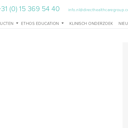
+31 (0) 15 369 54 40
info.nl@directhealthcaregroup.
DUCTEN
ETHOS EDUCATION
KLINISCH ONDERZOEK
NIE