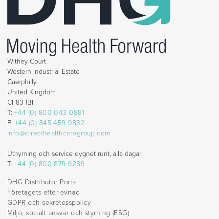
Withey Court
Western Industrial Estate
Caerphilly
United Kingdom
CF83 1BF
T:
+44 (0) 800 043 0881
F:
+44 (0) 845 459 9832
info@directhealthcaregroup.com
Uthyrning och service dygnet runt, alla dagar:
T:
+44 (0) 800 879 9289
DHG Distributor Portal
Företagets efterlevnad
GDPR och sekretesspolicy
Miljö, socialt ansvar och styrning (ESG)