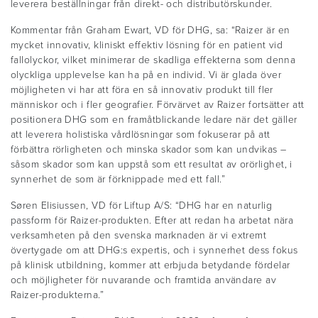
leverera beställningar från direkt- och distributörskunder.
Kommentar från Graham Ewart, VD för DHG, sa: “Raizer är en
mycket innovativ, kliniskt effektiv lösning för en patient vid
fallolyckor, vilket minimerar de skadliga effekterna som denna
olyckliga upplevelse kan ha på en individ. Vi är glada över
möjligheten vi har att föra en så innovativ produkt till fler
människor och i fler geografier. Förvärvet av Raizer fortsätter att
positionera DHG som en framåtblickande ledare när det gäller
att leverera holistiska vårdlösningar som fokuserar på att
förbättra rörligheten och minska skador som kan undvikas –
såsom skador som kan uppstå som ett resultat av orörlighet, i
synnerhet de som är förknippade med ett fall.”
Søren Elisiussen, VD för Liftup A/S: “DHG har en naturlig
passform för Raizer-produkten. Efter att redan ha arbetat nära
verksamheten på den svenska marknaden är vi extremt
övertygade om att DHG:s expertis, och i synnerhet dess fokus
på klinisk utbildning, kommer att erbjuda betydande fördelar
och möjligheter för nuvarande och framtida användare av
Raizer-produkterna.”