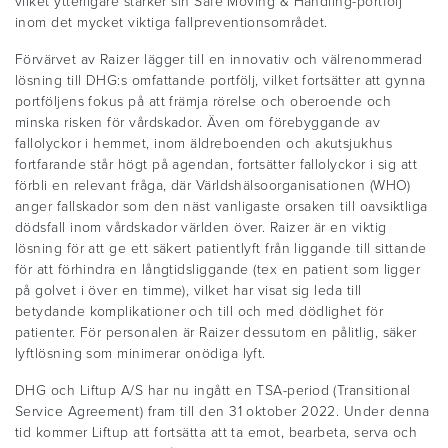
vilket ytterligare stärker sin Safe Moving & Handling-portfölj
inom det mycket viktiga fallpreventionsområdet.
Förvärvet av Raizer lägger till en innovativ och välrenommerad
lösning till DHG:s omfattande portfölj, vilket fortsätter att gynna
portföljens fokus på att främja rörelse och oberoende och
minska risken för vårdskador. Även om förebyggande av
fallolyckor i hemmet, inom äldreboenden och akutsjukhus
fortfarande står högt på agendan, fortsätter fallolyckor i sig att
förbli en relevant fråga, där Världshälsoorganisationen (WHO)
anger fallskador som den näst vanligaste orsaken till oavsiktliga
dödsfall inom vårdskador världen över. Raizer är en viktig
lösning för att ge ett säkert patientlyft från liggande till sittande
för att förhindra en långtidsliggande (tex en patient som ligger
på golvet i över en timme), vilket har visat sig leda till
betydande komplikationer och till och med dödlighet för
patienter. För personalen är Raizer dessutom en pålitlig, säker
lyftlösning som minimerar onödiga lyft.
DHG och Liftup A/S har nu ingått en TSA-period (Transitional
Service Agreement) fram till den 31 oktober 2022. Under denna
tid kommer Liftup att fortsätta att ta emot, bearbeta, serva och