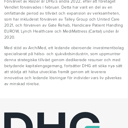
Förvärvet av Raizer är DHG:s andra 2022, efter att företaget
Vendlet förvärvades i februari. Detta har varit en del av en
omfattande period av tillväxt och expansion av verksamheten,
som har inkluderat förvärven av Talley Group och United Care
2021, och förvärven av Gate Rehab, Handicare Patient Handling
EUROW, Lynch Healthcare och MediMattress (Carital) under år
2020.
Med stöd av ArchiMed, ett ledande oberoende investmentbolag
specialiserat på hälso- och sjukvårdsindustrin, som uppmuntrar
denna strategiska tillväxt genom dedikerade resurser och med
betydande kapitalengagemang, fortsätter DHG att söka nya sätt
att stödja att hälsa utvecklas framåt genom att leverera
innovativa och ledande lösningar för individer vars liv påverkas
av minskad rörelse.