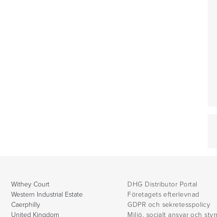
Withey Court
DHG Distributor Portal
Western Industrial Estate
Företagets efterlevnad
Caerphilly
GDPR och sekretesspolicy
United Kingdom
Miljö, socialt ansvar och sty