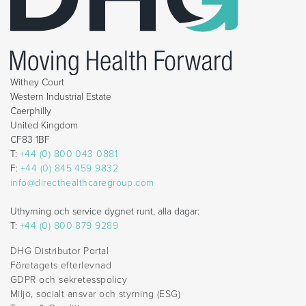
Withey Court
Western Industrial Estate
Caerphilly
United Kingdom
CF83 1BF
T:
+44 (0) 800 043 0881
F:
+44 (0) 845 459 9832
info@directhealthcaregroup.com
Uthyrning och service dygnet runt, alla dagar:
T:
+44 (0) 800 879 9289
DHG Distributor Portal
Företagets efterlevnad
GDPR och sekretesspolicy
Miljö, socialt ansvar och styrning (ESG)