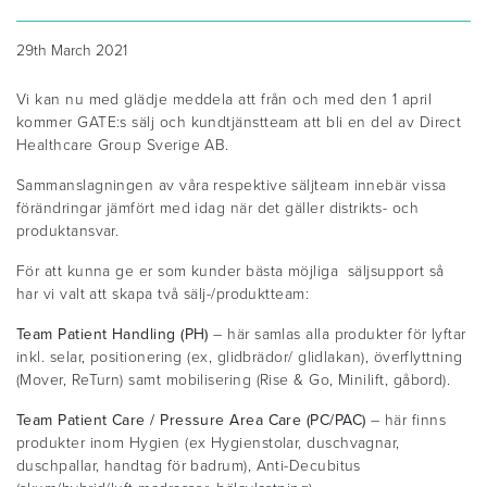
29th March 2021
Vi kan nu med glädje meddela att från och med den 1 april
kommer GATE:s sälj och kundtjänstteam att bli en del av Direct
Healthcare Group Sverige AB.
Sammanslagningen av våra respektive säljteam innebär vissa
förändringar jämfört med idag när det gäller distrikts- och
produktansvar.
För att kunna ge er som kunder bästa möjliga säljsupport så
har vi valt att skapa två sälj-/produktteam:
Team Patient Handling (PH)
– här samlas alla produkter för lyftar
inkl. selar, positionering (ex, glidbrädor/ glidlakan), överflyttning
(Mover, ReTurn) samt mobilisering (Rise & Go, Minilift, gåbord).
Team Patient Care / Pressure Area Care (PC/PAC)
– här finns
produkter inom Hygien (ex Hygienstolar, duschvagnar,
duschpallar, handtag för badrum), Anti-Decubitus