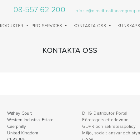
08-557 62 200
info.se@directhealthcaregroup.
PRODUKTER
PRO SERVICES
KONTAKTA OSS
KUNSKAP
KONTAKTA OSS
Withey Court
DHG Distributor Portal
Western Industrial Estate
Företagets efterlevnad
Caerphilly
GDPR och sekretesspolicy
United Kingdom
Miljö, socialt ansvar och sty
CF83 1BF
(ESG)