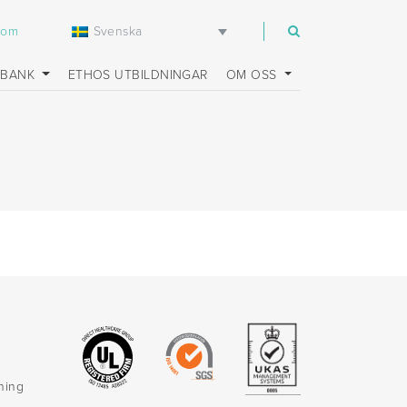
Svenska
com
SBANK
ETHOS UTBILDNINGAR
OM OSS
rning