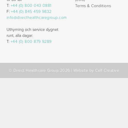
T:
+44 (0) 800 043 0881
Terms & Conditions
F:
+44 (0) 845 459 9832
info@directhealthcaregroup.com
Uthyrning och service dygnet
runt, alla dagar:
T:
+44 (0) 800 879 9289
© Direct Healthcare Group 2026 |
Website by Celf Creative