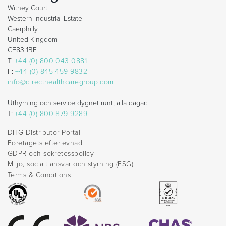
Withey Court
Western Industrial Estate
Caerphilly
United Kingdom
CF83 1BF
T:
+44 (0) 800 043 0881
F:
+44 (0) 845 459 9832
info@directhealthcaregroup.com
Uthyrning och service dygnet runt, alla dagar:
T:
+44 (0) 800 879 9289
DHG Distributor Portal
Företagets efterlevnad
GDPR och sekretesspolicy
Miljö, socialt ansvar och styrning (ESG)
Terms & Conditions