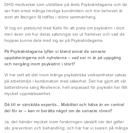
DHG medverkar som utställare på årets Psykiatridagarna och de
ser fram emot många trevliga kundmöten och tror behovet är
stort att återigen få träffas i större sammanhang.
Vi tog en pratstund med Kalle för att prata om psykiatrin i stort
men även om hur deras satsningar ser ut framöver och vad de
hoppas kunna dela med sig av på Psykiatridagarna.
På Psykiatridagarna lyfter vi bland annat de senaste
uppdateringarna och nyheterna – vad ser ni är på uppgång
och nergång inom psykiatrin i stort?
Vi har sett att det inom många psykiatriska verksamheter satsas
på arbetsmiljö i kombination med säkerhet. Det har gjort att vår
batteridrivna säng Resilience, helt anpassad för psykiatri har fått
mycket uppmärksamhet.
Då till er särskilda expertis… Mobilitet och hälsa är en central
del för er – kan ni berätta något om de senaste rönen?
Ja, det händer mycket inom forskningen särskilt när det gäller
sår, prevention och behandling, och här har vi svaren på många