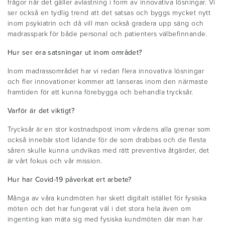
frågor när det gäller avlastning i form av innovativa lösningar. Vi
ser också en tydlig trend att det satsas och byggs mycket nytt
inom psykiatrin och då vill man också gradera upp säng och
madrasspark för både personal och patienters välbefinnande.
Hur ser era satsningar ut inom området?
Inom madrassområdet har vi redan flera innovativa lösningar
och fler innovationer kommer att lanseras inom den närmaste
framtiden för att kunna förebygga och behandla trycksår.
Varför är det viktigt?
Trycksår är en stor kostnadspost inom vårdens alla grenar som
också innebär stort lidande för de som drabbas och de flesta
såren skulle kunna undvikas med rätt preventiva åtgärder, det
är vårt fokus och vår mission.
Hur har Covid-19 påverkat ert arbete?
Många av våra kundmöten har skett digitalt istället för fysiska
möten och det har fungerat väl i det stora hela även om
ingenting kan mäta sig med fysiska kundmöten där man har