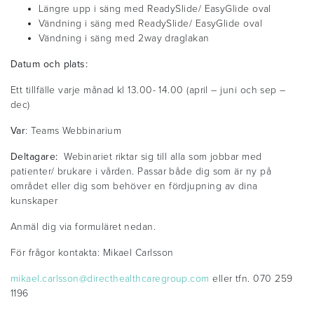
Längre upp i säng med ReadySlide/ EasyGlide oval
Vändning i säng med ReadySlide/ EasyGlide oval
Vändning i säng med 2way draglakan
Datum och plats:
Ett tillfälle varje månad kl 13.00- 14.00 (april – juni och sep –
dec)
Var
: Teams Webbinarium
Deltagare:
Webinariet riktar sig till alla som jobbar med
patienter/ brukare i vården. Passar både dig som är ny på
området eller dig som behöver en fördjupning av dina
kunskaper
Anmäl dig via formuläret nedan.
För frågor kontakta: Mikael Carlsson
mikael.carlsson@directhealthcaregroup.com
eller tfn. 070 259
1196