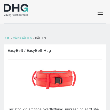
DHG
»
VÅRDBÄLTEN
» BÄLTEN
EasyBelt / EasyBelt Hug
Ger stöd vid sittande överflyttning, uppresning samt stå-