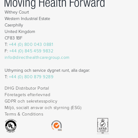
Withey Court
Western Industrial Estate
Caerphilly
United Kingdom
CF83 1BF
T:
+44 (0) 800 043 0881
F:
+44 (0) 845 459 9832
info@directhealthcaregroup.com
Uthyrning och service dygnet runt, alla dagar:
T:
+44 (0) 800 879 9289
DHG Distributor Portal
Företagets efterlevnad
GDPR och sekretesspolicy
Miljö, socialt ansvar och styrning (ESG)
Terms & Conditions