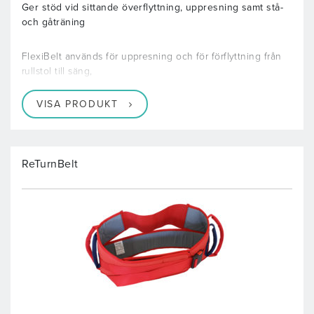
Ger stöd vid sittande överflyttning, uppresning samt stå-
och gåträning
FlexiBelt används för uppresning och för förflyttning från
rullstol till säng,
VISA PRODUKT
ReTurnBelt