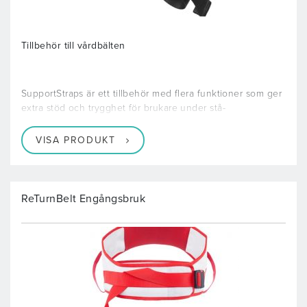
Tillbehör till vårdbälten
SupportStraps är ett tillbehör med flera funktioner som ger
extra stöd och trygghet för brukare under stå-
VISA PRODUKT
ReTurnBelt Engångsbruk