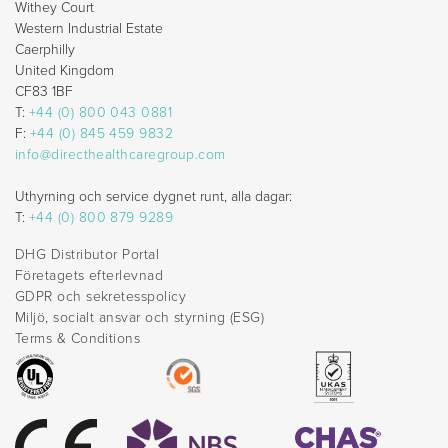
Withey Court
Western Industrial Estate
Caerphilly
United Kingdom
CF83 1BF
T:
+44 (0) 800 043 0881
F:
+44 (0) 845 459 9832
info@directhealthcaregroup.com
Uthyrning och service dygnet runt, alla dagar:
T:
+44 (0) 800 879 9289
DHG Distributor Portal
Företagets efterlevnad
GDPR och sekretesspolicy
Miljö, socialt ansvar och styrning (ESG)
Terms & Conditions