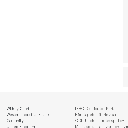
Withey Court
DHG Distributor Portal
Western Industrial Estate
Företagets efterlevnad
Caerphilly
GDPR och sekretesspolicy
United Kingdom
Miljö, socialt ansvar och sty