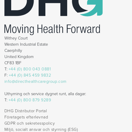
Withey Court
Western Industrial Estate
Caerphilly
United Kingdom
CF83 1BF
T:
+44 (0) 800 043 0881
F:
+44 (0) 845 459 9832
info@directhealthcaregroup.com
Uthyrning och service dygnet runt, alla dagar:
T:
+44 (0) 800 879 9289
DHG Distributor Portal
Företagets efterlevnad
GDPR och sekretesspolicy
Miljö, socialt ansvar och styrning (ESG)