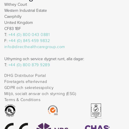
Withey Court
Western Industrial Estate
Caerphilly
United Kingdom
CF83 1BF
T:
+44 (0) 800 043 0881
F:
+44 (0) 845 459 9832
info@directhealthcaregroup.com
Uthyrning och service dygnet runt, alla dagar:
T:
+44 (0) 800 879 9289
DHG Distributor Portal
Företagets efterlevnad
GDPR och sekretesspolicy
Miljö, socialt ansvar och styrning (ESG)
Terms & Conditions