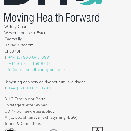
Withey Court
Western Industrial Estate
Caerphilly
United Kingdom
CF83 1BF
T:
+44 (0) 800 043 0881
F:
+44 (0) 845 459 9832
info@directhealthcaregroup.com
Uthyrning och service dygnet runt, alla dagar:
T:
+44 (0) 800 879 9289
DHG Distributor Portal
Företagets efterlevnad
GDPR och sekretesspolicy
Miljö, socialt ansvar och styrning (ESG)
Terms & Conditions