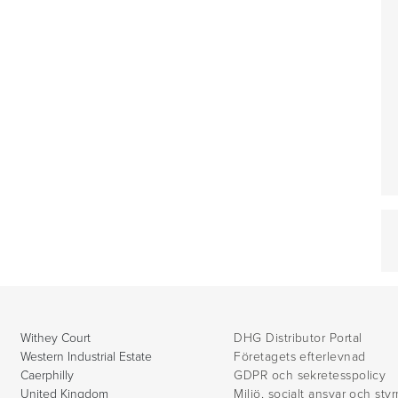
Withey Court
DHG Distributor Portal
Western Industrial Estate
Företagets efterlevnad
Caerphilly
GDPR och sekretesspolicy
United Kingdom
Miljö, socialt ansvar och sty