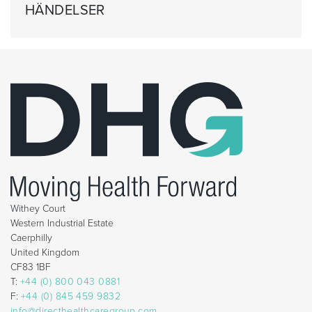
HÄNDELSER
Withey Court
Western Industrial Estate
Caerphilly
United Kingdom
CF83 1BF
T:
+44 (0) 800 043 0881
F:
+44 (0) 845 459 9832
info@directhealthcaregroup.com