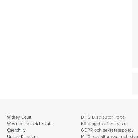
Withey Court
DHG Distributor Portal
Western Industrial Estate
Företagets efterlevnad
Caerphilly
GDPR och sekretesspolicy
United Kingdom
Miljö, socialt ansvar och sty