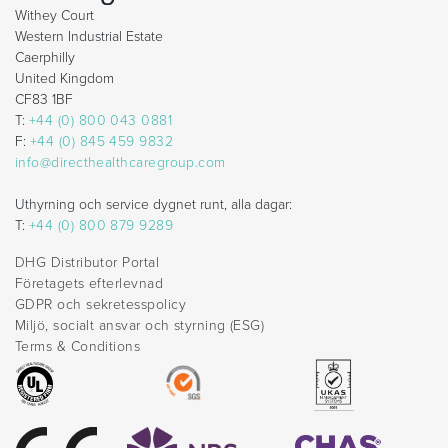
Withey Court
Western Industrial Estate
Caerphilly
United Kingdom
CF83 1BF
T:
+44 (0) 800 043 0881
F:
+44 (0) 845 459 9832
info@directhealthcaregroup.com
Uthyrning och service dygnet runt, alla dagar:
T:
+44 (0) 800 879 9289
DHG Distributor Portal
Företagets efterlevnad
GDPR och sekretesspolicy
Miljö, socialt ansvar och styrning (ESG)
Terms & Conditions