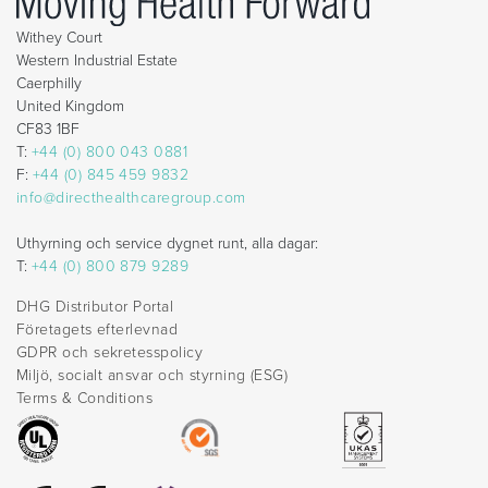
Withey Court
Western Industrial Estate
Caerphilly
United Kingdom
CF83 1BF
T:
+44 (0) 800 043 0881
F:
+44 (0) 845 459 9832
info@directhealthcaregroup.com
Uthyrning och service dygnet runt, alla dagar:
T:
+44 (0) 800 879 9289
DHG Distributor Portal
Företagets efterlevnad
GDPR och sekretesspolicy
Miljö, socialt ansvar och styrning (ESG)
Terms & Conditions