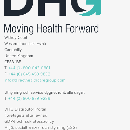
Withey Court
Western Industrial Estate
Caerphilly
United Kingdom
CF83 1BF
T:
+44 (0) 800 043 0881
F:
+44 (0) 845 459 9832
info@directhealthcaregroup.com
Uthyrning och service dygnet runt, alla dagar:
T:
+44 (0) 800 879 9289
DHG Distributor Portal
Företagets efterlevnad
GDPR och sekretesspolicy
Miljö, socialt ansvar och styrning (ESG)